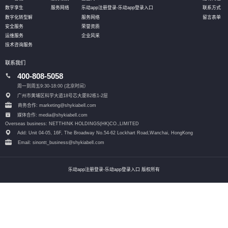
数字孪生
服务网络
乐动app注册登录-乐动app登录入口
联系方式
数字化转型解
服务网络
留言表单
安全服务
荣誉资质
运维服务
企业风采
技术咨询服务
联系我们
400-808-5058
周一到周五9:30-18:00 (北京时间）
广州市黄埔区科学大道18号芯大厦B2栋1-2层
商务合作: marketing@shykiabell.com
媒体合作: media@shykiabell.com
Overseas business: NETTHINK HOLDINGS(HK)CO.,LIMITED
Add: Unit 04-05, 16F, The Broadway No.54-62 Lockhart Road,
Wanchai, HongKong
Email: sinontt_business@shykiabell.com
乐动app注册登录-乐动app登录入口 版权所有