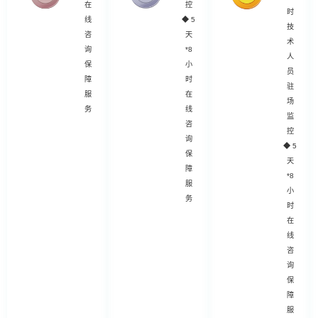
在
控
时
线
◆
5
技
咨
天
术
询
*8
人
保
小
员
障
时
驻
服
在
场
务
线
监
咨
控
询
◆
5
保
天
障
*8
服
小
务
时
在
线
咨
询
保
障
服