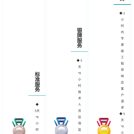
◆
2
小
时
银
内
牌
专
服
务
家
级
工
◆
5
程
天
师
*8
标
响
准
小
应
服
时
务
客
技
户
术
请
◆
人
求
5天
员
◆ 5
*8
驻
天
小
场
*8
时
监
小