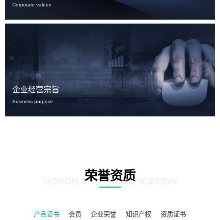
Corporate values
企业经营宗旨
Business purpose
荣誉资质
HONOR AND QUALIFICATION
产品证书
会员
企业荣誉
知识产权
资质证书