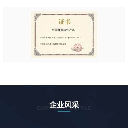
企业风采
CORPORATE STYLE