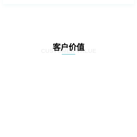
客户价值
CUSTOMER VALUE
01
根据客户不同的需求提供不同的数据库管理方案，针对客户现有数据库系统的
特点和运维要求，提供定制化的解决方案，帮助客户实现业务目标和持续优
化。
02
提供自动化和智能化的运维服务，提高运维效率，减少人力投入和运维成本，
并且通过系统性能和安全风险预警等方式帮助运维人员提前解决潜在问题，提
高系统安全稳定性。
03
遵守国际标准和最佳实践，提供相应的数据管理方案，确保数据能够实现有效