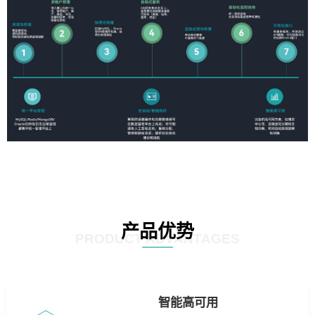
产品优势
PRODUCT ADVANTAGES
智能高可用