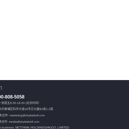
们
00-808-5058
到周五9:30-18:00 (北京时间）
州市黄埔区科学大道18号芯大厦B2栋1-2层
合作: marketing@shykiabell.com
合作: media@shykiabell.com
s business: NETTHINK HOLDINGS(HK)CO.,LIMITED