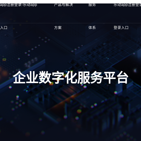
app注册登录-乐动app
产品与解决
服务
乐动app注册登录
录入口
方案
体系
登录入口
企业数字化服务平台