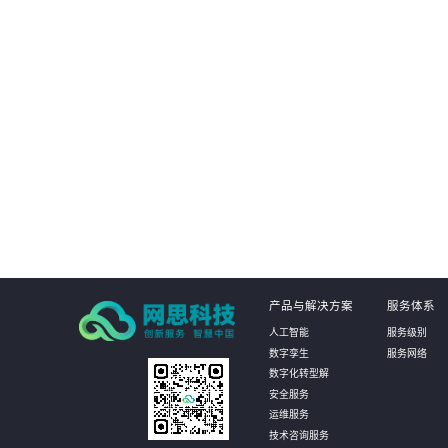
产品与解决方案
服务体系
人工智能
服务级别
数字孪生
服务网络
数字化转型解
安全服务
运维服务
技术咨询服务