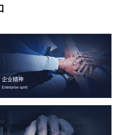
口
企业精神
Enterprise spirit