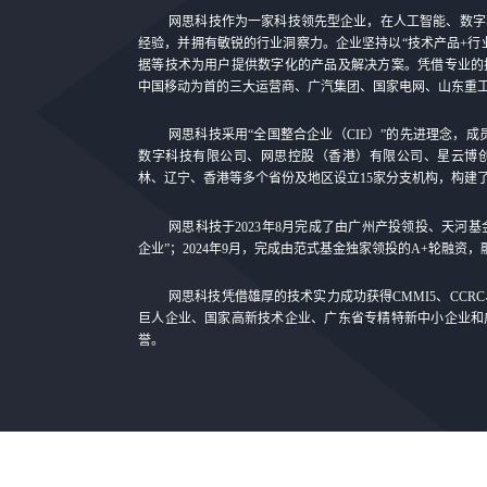
网思科技作为一家科技领先型企业，在人工智能、数字
经验，并拥有敏锐的行业洞察力。企业坚持以“技术产品+行
据等技术为用户提供数字化的产品及解决方案。凭借专业的
中国移动为首的三大运营商、广汽集团、国家电网、山东重
网思科技采用“全国整合企业（CIE）”的先进理念，成员
数字科技有限公司、网思控股（香港）有限公司、星云博
林、辽宁、香港等多个省份及地区设立15家分支机构，构建
网思科技于2023年8月完成了由广州产投领投、天河
企业”；2024年9月，完成由范式基金独家领投的A+轮融资
网思科技凭借雄厚的技术实力成功获得CMMI5、CCR
巨人企业、国家高新技术企业、广东省专精特新中小企业和
誉。