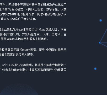
孪生、网络安全等领域有着丰富的研发及产业化应用
业场景”为驱动模式，利用人工智能、数字孪生、大数
技术实力和卓越的服务品质，网思科技成功获得了以
工等多家顶级客户的大力认可。
企业囊括乐动app注册登录-乐动app登录入口 、网思
创科技有限公司，并先后在北京、天津、黑龙江、吉
了覆盖全国的市场网络和服务支撑体系。
基金和建智集团跟投的A轮融资，跻身“中国潜在独角兽
，融资金额累计逾亿元人民币。
C、6个ISO标准认证等资质，并被授予国家专精特新小
广州未来独角兽创新企业等多项政府和行业的重要荣