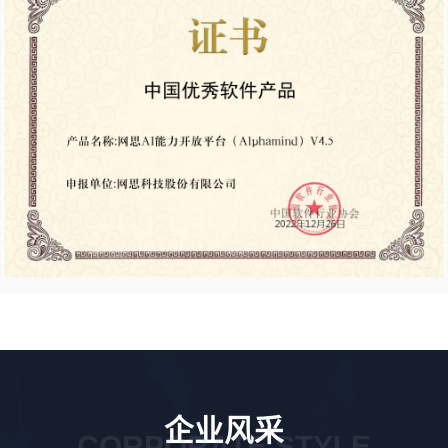
企业风采
CORPORATE STYLE