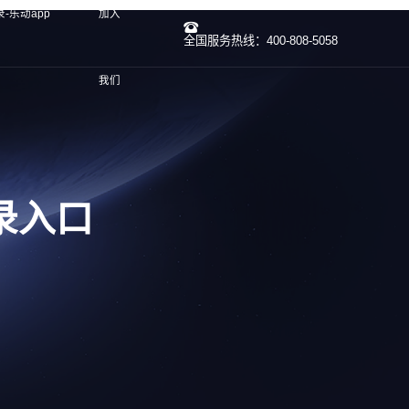
-乐动app
加入
全国服务热线：400-808-5058
我们
录入口