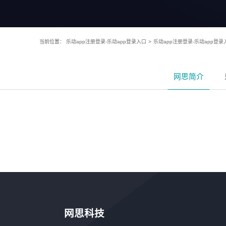
当前位置：
乐动app注册登录-乐动app登录入口
>
乐动app注册登录-乐动app登
网思简介
网思科技