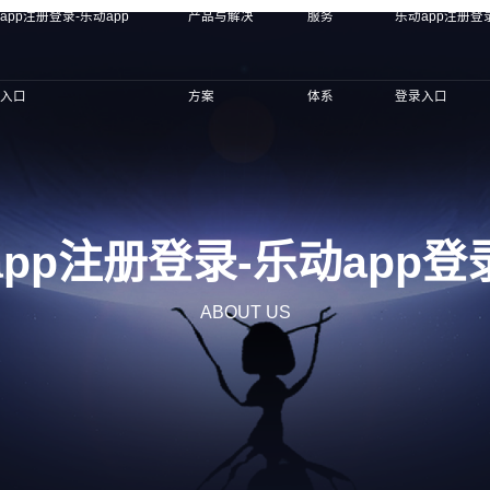
app注册登录-乐动app
产品与解决
服务
乐动app注册登录
录入口
方案
体系
登录入口
app注册登录-乐动app登
ABOUT US