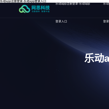
乐动app注册登录-乐动app登录入口
乐动app注册登录-乐动app
乐动
登录入口
登
乐动