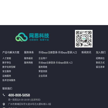
04
通过深度挖掘业务数据，AI技术可以发现新的业务模式和增长点，为客户创造
更多的商业价值。
产品与解决方案
服务体系
乐动app注册登录-乐动app登录入口
新闻资讯
加入我们
人工智能
服务级别
企业简介
招聘岗位
数字孪生
服务网络
乐动app注册登录-乐动app登录入口
联系方式
数字化转型解
服务网络
留言表单
安全服务
荣誉资质
运维服务
企业风采
技术咨询服务
联系我们
400-808-5058
周一到周五9:30-18:00 (北京时间）
广州市黄埔区科学大道18号芯大厦B2栋1-2层