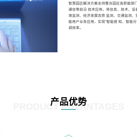
智慧园区解决方案支持整合园区各职能部门
通信等前沿 技术应用，将信息、技术、
境监测、经济发展态势 监测、交通监测
能用户业务应用，实现“智能感 知、智能
调效率。
产品优势
PRODUCT ADVANTAGES