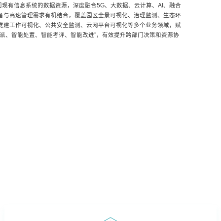
现有信息系统的数据资源，深度融合5G、大数据、云计算、AI、融合
设备与高速管理需求有机结合，覆盖园区全景可视化、治理监测、生态环
、党建工作可视化、公共安全监测、云网平台可视化等多个业务领域，赋
分派、智能处置、智能考评、智能改进”，有效提升跨部门决策和资源协