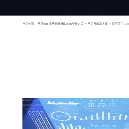
当前位置：
乐动app注册登录-乐动app登录入口
>
产品与解决方案
>
数字孪生(D