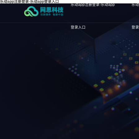
乐动app注册登录-乐动app登录入口
乐动app注册登录-乐动app
乐动
登录入口
登