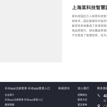
上海某科技智慧
某科技园区引入网思科技智
网技术，园区能够实时监控
能安防系统集成了高清视频
境品质提升，绿化覆盖率增
不仅提高了管理效率，还为
乐动app注册登录-乐动app登录入口
新闻资讯
加入我们
联系我
企业简介
招聘岗位
4
乐动app注册登录-乐动app登录入口
联系方式
周一
服务网络
留言表单
广