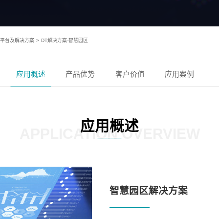
T)平台及解决方案
>
DT解决方案-智慧园区
应用概述
产品优势
客户价值
应用案例
应用概述
APPLICATION OVERVIEW
智慧园区解决方案