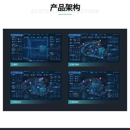
产品架构
SYSTEM ARCHITECTURE