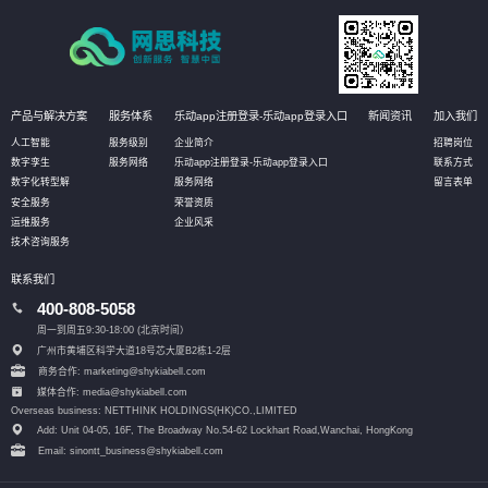
产品与解决方案
服务体系
乐动app注册登录-乐动app登录入口
新闻资讯
加入我们
人工智能
服务级别
企业简介
招聘岗位
数字孪生
服务网络
乐动app注册登录-乐动app登录入口
联系方式
数字化转型解
服务网络
留言表单
安全服务
荣誉资质
运维服务
企业风采
技术咨询服务
联系我们
400-808-5058
周一到周五9:30-18:00 (北京时间）
广州市黄埔区科学大道18号芯大厦B2栋1-2层
商务合作: marketing@shykiabell.com
媒体合作: media@shykiabell.com
Overseas business: NETTHINK HOLDINGS(HK)CO.,LIMITED
Add: Unit 04-05, 16F, The Broadway No.54-62 Lockhart Road,
Wanchai, HongKong
Email: sinontt_business@shykiabell.com