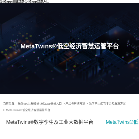
乐动app注册登录-乐动app登录入口
MetaTwins®低空经济智慧运管平台
当前位置：
乐动app注册登录-乐动app登录入口
>
产品与解决方案
>
数字孪生(DT)平台及解决方案
>
MetaTwins®低空经济智慧运管平台
MetaTwins®数字孪生及工业大数据平台
MetaTwin