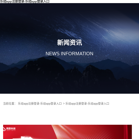
乐动app注册登录-乐动app登录入口
新闻资讯
NEWS INFORMATION
当前位置：
乐动app注册登录-乐动app登录入口
>
乐动app注册登录-乐动app登录入口