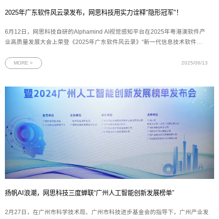
2025年广东软件风云录发布，网思科技用实力诠释"隐形冠军"！
6月12日，网思科技自研的Alphamind AI视觉感知平台在2025年粤港澳软件产
业高质量发展大会上荣登《2025年广东软件风云录》“新一代信息技术软件产
品TOP 15”榜单，成为粤港澳大湾区软件产业创新发展的标杆平台。图为2025
年广东软件风云录新一代信息技术软件产品奖牌2025年广东软件风云榜评选由
MORE >
2025/06/13
羊城晚报报业集团、广东软件行业
扬帆AI浪潮，网思科技三度蝉联“广州人工智能创新发展榜单”
2月27日，在广州市科学技术局、广州市科技进步基金会的指导下，广州产业发