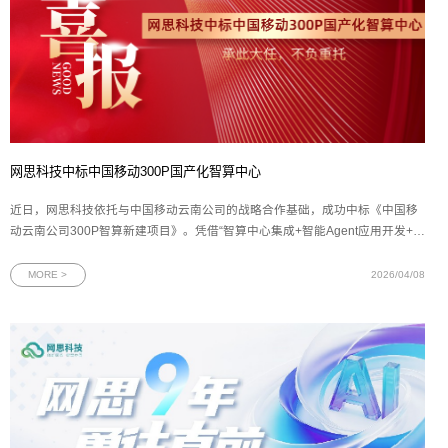
网思科技中标中国移动300P国产化智算中心
近日，网思科技依托与中国移动云南公司的战略合作基础，成功中标《中国移
动云南公司300P智算新建项目》。凭借“智算中心集成+智能Agent应用开发+全
生命周期运营”一体化核心服务能力，网思科技将与云南移动共同开展近2亿元
的项目合作。此次双方再次深度合作，充分印证了网思科技AI算力服务综合实
MORE >
2026/04/08
力在运营商领