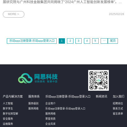
展研究院与广州科技金融集团共同揭晓了“2024广州人工智能创新发展榜单”。网
思科技凭借其在人工智能领域的卓越成就，三度荣登该榜单，并荣获“最具市场价
值企业”称号，充分展现其在人工智能创新应用场景中的示范引领作用。图为网思
MORE >
2025/02/28
科技荣获“最具市
乐动app注册登录-乐动app登录入口
1
2
3
4
5
···
尾页
产品与解决方案
服务体系
乐动app注册登录-乐动app登录入口
新闻资讯
加入我们
人工智能
服务级别
企业简介
招聘岗位
数字孪生
服务网络
乐动app注册登录-乐动app登录入口
联系方式
数字化转型解
服务网络
留言表单
安全服务
荣誉资质
运维服务
企业风采