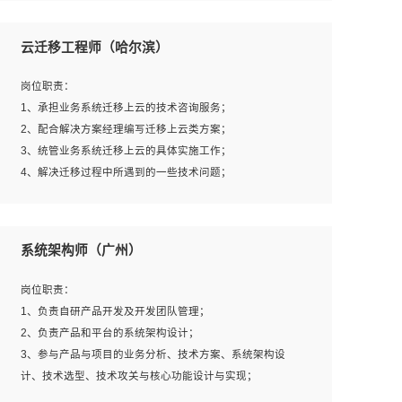
1、全日制本科及以上学历，计算机相关专业毕业，一年以
上前端开发工作经验；
云迁移工程师（哈尔滨）
2、熟练掌握HTML、CSS、JavaScript等web相关技术；
3、熟悉react/vue/angular任何一种前端框架，熟悉react优
岗位职责：
先；
1、承担业务系统迁移上云的技术咨询服务；
4、熟悉webpack配置和git操作；
2、配合解决方案经理编写迁移上云类方案；
5、善于沟通，具有团队意识；
3、统管业务系统迁移上云的具体实施工作；
4、解决迁移过程中所遇到的一些技术问题；
岗位要求：
系统架构师（广州）
1、专科及以上学历，三年以上工作经验，计算机等相关专
业；
岗位职责：
2、具备常见业务系统资源评估、部署优化和故障排查的能
1、负责自研产品开发及开发团队管理；
力；
2、负责产品和平台的系统架构设计；
3、熟悉常见操作系统、存储、网络、 IO 等相关原理；
3、参与产品与项目的业务分析、技术方案、系统架构设
4、具有迁移工具实操经验，具备P2V、V2V迁移能力；
计、技术选型、技术攻关与核心功能设计与实现；
5、熟练华为、VMware虚拟化、云计算及云存储技术；
4、根据业务及技术发展，做前瞻性的技术分析、研究及应