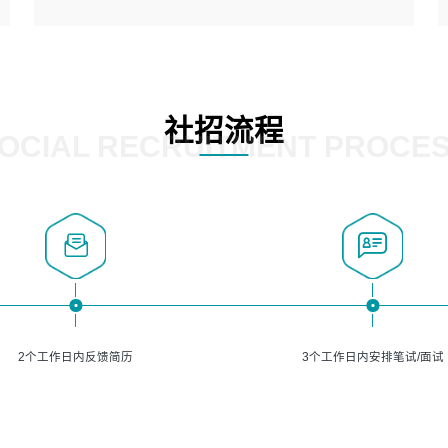
5、熟悉主流的分类算法、聚类算法和关联分析算法原理，
能熟练使用神经网络算法的进行业务建模；
岗位要求：
6、对OCR领域有深入的研究，熟悉模型调参，压缩和整型
1、精通java编程，熟悉vue和jsp编程；
化方法；
2、熟悉linux命令；
7、熟悉mysql、oracle、MongoDB、redis等其中一种数据
3、熟练使用springmvc、springcloud、webservice等框架
社招流程
库使用。
进行开发；
OCIAL RECRUITMENT PROCE
4、熟练使用oracle、mysql进行开发；
5、熟悉流程开发如使用activiti；
6、计算机相关专业本科以上学历，3年以上开发工作经验。
2个工作日内反馈简历
3个工作日内安排笔试/面试