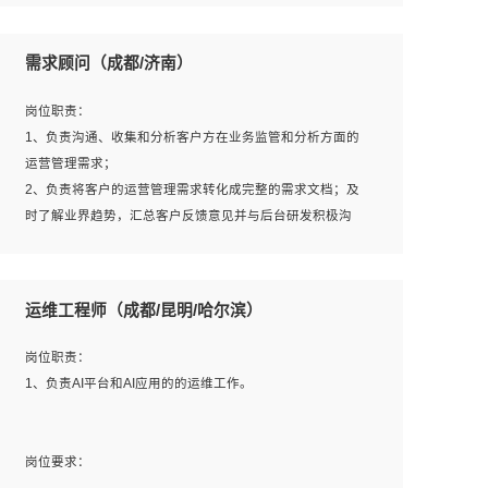
6、熟悉主流数据库、应用服务器、中间件部署架构和运维
用；
方法；
5、根据业务架构设计与业务需求，上接业务设计下接系统
需求顾问（成都/济南）
7、具备资源池迁移、应用及数据迁移、异构数据迁移相关
设计，编写系统概要设计，指导技术骨干进行系统详细设
经验；
计。
岗位职责：
8、具有HCIE/H3CIE/VMware/阿里云等云计算方向认证者
1、负责沟通、收集和分析客户方在业务监管和分析方面的
优先；
运营管理需求；
岗位要求：
2、负责将客户的运营管理需求转化成完整的需求文档；及
1、全日制统招本科及以上学历，计算机相关专业毕业，5年
时了解业界趋势，汇总客户反馈意见并与后台研发积极沟
以上开发工作经验；
通，从而提升产品在市场中的竞争力；
2、具有扎实的java编程功底和良好的编码习惯，有分布
3、配合客户整理项目汇报材料。
式、多线程及高并发系统开发经验和性能调优经验尤佳；熟
运维工程师（成都/昆明/哈尔滨）
悉JVM调优；掌握基础中间件、基础架构方案和云平台、云
产品功能特性，熟练使用相关平台的功能和了解其背后实现
岗位要求：
岗位职责：
机制；
1、3年以上运营或解决方案的工作经验。
1、负责AI平台和AI应用的的运维工作。
3、精通主流开发框架经验，精通一门主流开发语言；熟悉
2、具备良好的逻辑能力、沟通能力和文字处理能力，能够
主流开源框架源码；
从海量数据中发现关键特征，可独立提出完整的优化方案,
4、具有一定的大中型项目参与经验，有中间件、基础组件
并推动方案执行达成结果；熟练使用PPT、WORD、
岗位要求：
和框架的研发经验，具备研发管理流程建设经验；
EXCEL等办公软件；