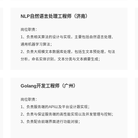
5、完成其他上级领导交予的任务和工作。
NLP自然语言处理工程师（济南）
岗位要求：
岗位职责：
1、本科以上学历，一年以上需求分析相关经验者优先；
1、负责相关算法的设计与实现，主要包括自然语言处理、
2、熟悉产品及需求规划工具，如:Axure、Xmind、MS
通用机器学习算法；
Project等；
2、负责大规模文本数据库处理，包括生文本预处理，句法
3、具备良好的交流协调能力，有较强的责任感、工作积极
分析，命名实体识别，文本分类与文本摘要生成；
主动；
3、跟踪自然语言处理的前沿技术和业界先进的模型应用；
4、有较强的系统需求分析、文档编写能力、沟通能力；
4、负责问答系统的搭建和知识图谱的建立；
5、具备与多团队合作的经验，良好团队协作精神；
Golang开发工程师（广州）
岗位要求：
岗位职责：
1、1年及以上自然语言处理方向研究或工作经验，统招本科
1、负责服务端的API以及平台设计跟实现；
及以上学历；
2、负责与保证服务端的高性能实现以及并发管理与控制；
2、熟悉tensorflow，keras，pytorch等常规深度学习框架，
3、负责配合前端界面进行功能对接；
快速根据客户需求实现有效的模型；
3、熟悉掌握至少一种编程语言，如：Python，Java；