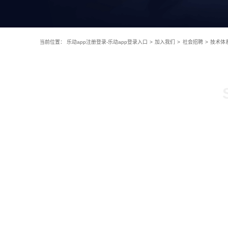
当前位置：
乐动app注册登录-乐动app登录入口
>
加入我们
>
社会招聘
>
技术体