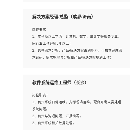
5、沟通表达能力强，具备团队协作能力。
岗位要求：
1、本科以上相关专业毕业，拥有三年以上相关数据工作经
解决方案经理/总监（成都/济南）
验经验。
2、熟悉PostgreSQL、redis、MongoDB、ElasticSearch等
岗位要求
开源数据库运维管理，拥有开发经验优先。
1、本科及以上学历，计算机、数学、统计学等相关专业，
3、熟悉Oracle、MySQL、SQLServer中一种或多种优先。
同行业工作经验5年以上；
4、熟悉Hadoop、HBASE、Spark等大数据平台优先。
2、具备需求分析、产品/解决方案策划能力，可独立完成需
5、熟悉linux或任意一种unix操作系统，如有较强操作系统
求调研、需求整理与分析和产品/解决方案规划工作；
侧工作经验者优先。
3、逻辑缜密，对用户产品/解决方案体验敏感，对数据敏
6、具备丰富的项目实施经验，较强的自我学习能力。
感，有产品/解决方案意识，有主见，以数据为驱动，以结
7、责任心强，为人友好，沟通能力强，具有良好的团队意
果为导向；
软件系统运维工程师（长沙）
识。
4、具有丰富的AI产品/解决方案解决方案经验，能够针对客
户的需求，快速响应输出相关的解决方案，包括视频分析、
岗位职责：
图像识别、NLP、OCR、机器学习等；
1、负责系统日常运维，支撑现场运维，配合开发人员处理
5、具备AI技术背景，掌握TensorFlow、PyTorch、Spark
系统问题。
MLlib、SK-Learn等常见AI算法框架，对人脸识别、目标检
2、负责与沟通问题，汇报情况。
测、图像识别、OCR、NLP等AI算法有深刻理解。具有AI平
3、负责系统相关数据处理。
台级产品/解决方案从业经验者优先。具有大数据技术背景