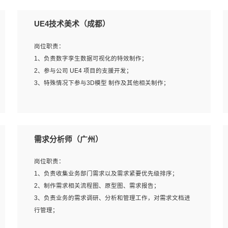
UE4技术美术（成都）
岗位职责：
1、负责数字孪生数据可视化的特效制作；
2、参与公司 UE4 项目的支援开发；
3、特殊情况下参与3D模型 制作及其他相关制作；
岗位要求：
1、全日制本科以上学历，美术、动画相关专业毕业，具有
需求分析师（广州）
相关效果制作经验2年以上；
2、熟练掌握 Particle 或 Niagara 制作特效模块；
岗位职责：
3、想象力丰富, 有一定的艺术审美深度；
1、负责收集业务部门需求以及需求紧要优先级排序；
4、有良好的场景特效搭建功底；
2、制作需求相关流程图、原型图、需求报告；
5、熟悉 3Ds Max 或者 Maya；
3、负责业务的需求调研、分析和管理工作，对需求文档进
6、有良好的沟通能力和团队合作意识；
行管理；
7、参与过建筑结构表现相关项目者优先
4、发现业务操作流程中的痛点，并提出对应的解决方案；