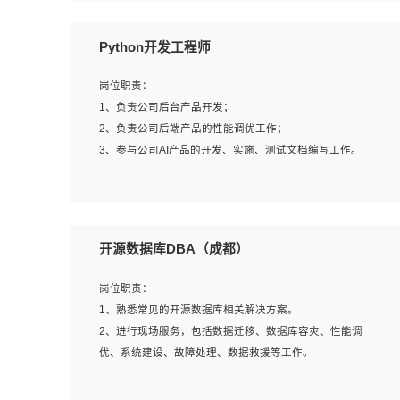
岗位要求：
Python开发工程师
1、全日制本科计算机相关专业毕业，3年以上相关工作经
验；
岗位职责：
2、精通linux操作系统的运行维护，具有故障处理的能力
1、负责公司后台产品开发；
3、熟练使用脚本语言，shell/python任一种，熟练使用
2、负责公司后端产品的性能调优工作；
Ansible
3、参与公司AI产品的开发、实施、测试文档编写工作。
4、熟悉linux常见服务、中间件的基本原理、部署以及故障
处理，如：Mysql、Apache、Nginx、Zabbix、Kafka等
5、熟悉主流虚拟化技术，如：VMware、KVM
岗位要求:
6、具备网络方面的基础知识，熟悉常见的网络协议，如
1、计算机相关专业，本科及以上学历，2年以上后端开发经
开源数据库DBA（成都）
TCP/IP，转发原理，路由优先级等
验，有过运营商项目经验的更佳；
7、了解容器技术，熟悉docker或podman
2、熟练python编程语言，熟悉服务端开发流程，熟悉常见
岗位职责：
8、有良好的文档编写能力和沟通能力，有RHCE证书优先
的算法和数据结构；
1、熟悉常见的开源数据库相关解决方案。
3、熟悉数据库开发，熟悉Mysql、Oracle、MongoDb数据
2、进行现场服务，包括数据迁移、数据库容灾、性能调
库应用开发其中一种；
优、系统建设、故障处理、数据救援等工作。
4、熟悉Python Wed框架（Django/Flask...）代码能力优
秀，熟悉编码规范和具备良好的文档编写能力）；