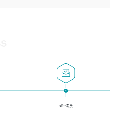
1、计算机相关专业，大专以上学历，2年以上开发运维工作
5、熟悉Spring、Mybatis等开源框架和常用apache组件,熟
3、深入理解公司各项AI产品和技术信息；具有较强的文档
经验；
悉Web服务端开发的各种常用框架和技术Springboot、
编写能力，能独立撰写PPT、方案建议书等，面试时需携带
2、必须具备的能力：有丰富的运维开发和K8S运维经验；
Shiro、springcloud等；熟悉Linux常用命令和了解常用脚
个人制作的专业PPT文件进行展示。
熟悉K8S、Git、docker等相关工具使用；熟练掌握Linux环
本语言，较丰富的线上系统运维经验，复杂问题排查思路清
境下的Shell语言 ；工作责任感强、具有良好的沟通能力、
晰。
服务意识；
SS
3、掌握Linux环境下的Python编程语言；
4、掌握DevOps思想、方法和流程。Jenkins工具使用；
5、掌握常见中间件配置与优化，如mysql、nginx等；
6、掌握服务器的维护，熟悉linux系统的常用操作；
7、掌握和第三方系统API接口的维护操作，和安全漏洞扫描
的修复工作。
offer发放