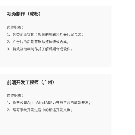
视频制作（成都）
岗位职责：
1、各类企业宣传片视频的剪辑和片头片尾包装；
2、广告片的后期剪辑与整体特效合成；
3、特效及动画制作并了解后期合成软件。
岗位要求：
1、热爱影视，责任心强，有强烈的兴趣和后期制作的主观
前端开发工程师（广州）
能动性；
2、熟练使用After Effect、Photo Shop、熟练掌握视频剪辑
岗位职责：
和特效包装软件；
1、负责公司AlphaMind AI能力开放平台的前端开发；
3、能对影片后期进行整体调色控制，具备一定审美感；
2、编写系统开发过程中的相遇开发文档；
4、在剪辑上会思考，有一定编导思维；
5、踏实， 勤奋，愿意在工作中不断学习，提高自我；
6、能与同事友好相处。
岗位要求：