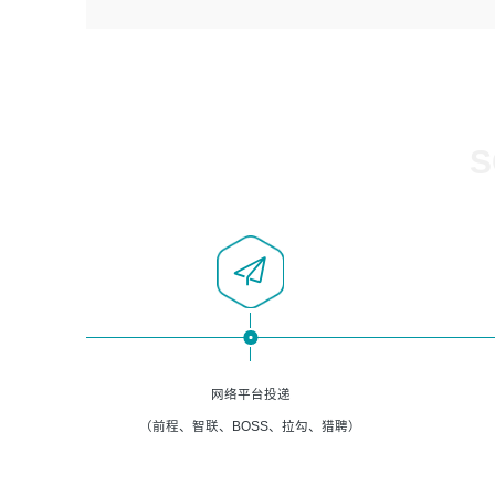
4、负责系统运维相关文档编写。
者优先；
5、负责现场对接客户，沟通事项。
6、具备良好的客户意识与沟通能力，善于学习思考、创新
与团队协作，认真负责、执行力与抗压力强。
岗位要求：
1、计算机相关专业本科以上学历，1年以上软件系统运维经
S
验。
2、精通linux命令。
3、熟悉oracle、mysql 数据库。
4、善于沟通，具有良好的团队合作精神和协作能力。
5、必须有实际的生产环境系统维护经验。
6、有中国移动安全态势系统相关项目经验优先考虑。
网络平台投递
（前程、智联、BOSS、拉勾、猎聘）