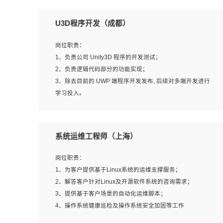
U3D程序开发（成都）
岗位职责：
1、负责公司 Unity3D 程序的开发测试；
2、负责逻辑代码部分的功能实现；
3、除去目前的 UWP 端程序开发发布, 后续对多端开发进行
学习投入。
岗位要求：
系统运维工程师（上海）
1、全日制本科相关专业，具有相关开发经验?年以上；
2、熟练掌握 Unity3D 程序开发，精通 C# 语言开发；
岗位职责：
3、具有大量插件的使用调试经历，开发测试过 UWP 端程
1、为客户提供基于Linux系统的运维支撑服务；
序者优先；
2、解答客户针对Linux及开源软件系统的咨询需求；
4、有良好的沟通能力和团队合作意识；
3、提供基于客户场景的自动化运维脚本；
5、开发过 HoloLens 程序者优先。
4、操作系统健康巡检及操作系统安全加固等工作