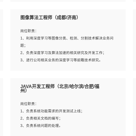
4、 熟悉NLP相关算法与实现；
岗位要求：
5、至少有一次及以上问答系统的项目实践，熟悉问答系统
1、本科及以上学历，计算机相关专业；
图像算法工程师（成都/济南）
全流程开发者优先；
2、1年以上Golang开发工作经验，能独立完成相应项目开
6、有较强的问题分析和处理能力，良好的团队合作意识；
发；
岗位职责：
7、 参与过相关竞赛或科研项目者优先。
3、基础扎实、熟悉数据结构与算法，熟悉多线程、多进
1、利用深度学习等图像分类、检测、分割技术解决业务问
程、IO复用等并发编程思维与实现，熟悉常用开源框架及设
题；
计模式；
2、负责深度学习及算法加速的相关研究及开发工作；
4、熟悉Golang、连接池、消息队列等组件使用、熟悉后端
3、进行公司相关业务的深度学习等前瞻技术研究。
开发、测试、调试流程跟工具使用；
5、对技术有激情，喜欢钻研，能快速接受和掌握新技术，
学习能力和工作责任心强，良好的沟通表达能力和团队协作
岗位要求：
JAVA开发工程师（北京/哈尔滨/合肥/福
能力。
1、统招本科以上学历，图形图像、计算机或数学相关专
州）
业；
2、2年以上图像处理开发经验，熟悉python和spark开发；
岗位职责：
3、熟练使用TensorFlow、Theano、Keras 及 Caffe 任意一
1、负责系统功能需求的开发测试上线；
种主流深度学习框架搭建深度学习系统环境；
2、负责相关文档的编写；
4、熟悉OPENCV、HALCON等常用图像处理软件，熟练进
3、负责系统问题的处理。
行图像处理；