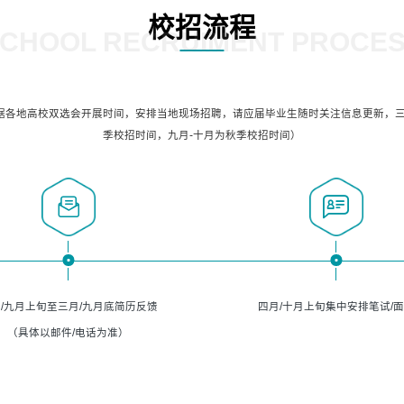
校招流程
CHOOL RECRUIMENT PROCE
据各地高校双选会开展时间，安排当地现场招聘，请应届毕业生随时关注信息更新，三
季校招时间，九月-十月为秋季校招时间）
/九月上旬至三月/九月底简历反馈
四月/十月上旬集中安排笔试/
（具体以邮件/电话为准）