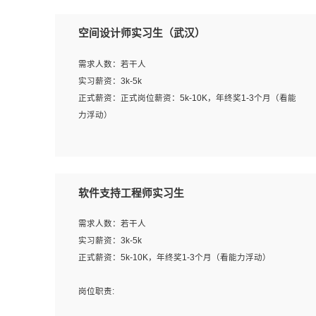
空间设计师实习生（武汉）
需求人数：若干人
实习薪资：3k-5k
正式薪资：正式岗位薪资：5k-10K，年终奖1-3个月（看能
力浮动）
岗位职责：
1、 沟通客户需求，分析其实施的可行性，辅助项目经理完
成展示策划、设计；
软件支持工程师实习生
2、 把握设计时间节点，控制设计进度，完成展示设计任
务；
需求人数：若干人
3、配合平面设计师完成项目最终的整体汇报方案；参与项
实习薪资：3k-5k
目例会，项目完工总结报告，设计项目文件管理和资料库维
正式薪资：5k-10K，年终奖1-3个月（看能力浮动）
护；
4、 创新设计表现形式，优化流程、提高设计工作效率；
岗位职责:
5、 设计内容包括但不限于：展厅/博物馆/展馆的规划与空
1. 为企业客户提供软件技术服务。包括安装、升级、配置、