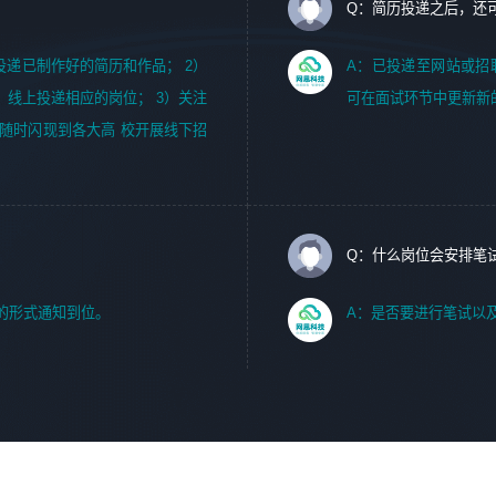
Q：简历投递之后，还
m，投递已制作好的简历和作品； 2）
A：已投递至网站或招
，线上投递相应的岗位； 3）关注
可在面试环节中更新新
随时闪现到各大高 校开展线下招
Q：什么岗位会安排笔
的形式通知到位。
A：是否要进行笔试以