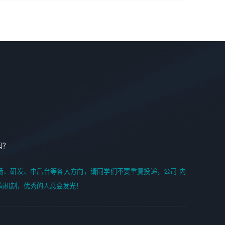
学能力;
案编写、项目申报方案编写；
6. 了解前端设计及后端开发, 可快速和同事对接工作;
2、人才队伍建设：完善SPL人才沉淀，积聚力量，为公司
7. 了解或熟悉 WebGL 及相关框架优先。
各省项目打单提供全面支撑。
任职要求：
1. 熟悉 Javascript, CSS, HTML, Vue, Git;
2. 熟悉 前端常用框架, 能独立完成设计给予的 UI 效果;
3. 有良好的代码习惯, 低级错误出现频率低;
4. 具备优秀的沟通和协调能力，能承受比较大的工作压力;
5. 自我驱动力强, 能自主学习新知识新技术, 并具有较强的自
学能力;
6. 了解前端设计及后端开发, 可快速和同事对接工作;
吗？
7. 了解或熟悉 WebGL 及相关框架优先。
（岗位人员专职于行业应用解决方案、项目申报方案、投标
场、研发、中后台等各大方向，请同学们不要重复投递，公司 内
方案的策划编写）
岗机制，优秀的人总会发光！