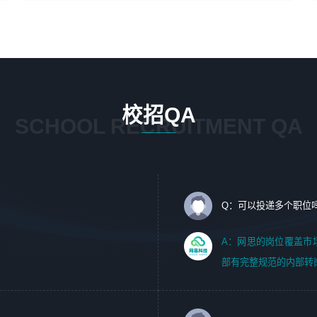
4、在剪辑上会思考，有一定编导思维；
1、 沟通客户需求，分析其实施的可行性，辅助项目经理完
5、踏实， 勤奋，愿意在工作中不断学习，提高自我；
成展示策划、设计；
6、能与同事友好相处。
2、 把握设计时间节点，控制设计进度，完成展示设计任
务；
3、配合平面设计师完成项目最终的整体汇报方案；参与项
目例会，项目完工总结报告，设计项目文件管理和资料库维
校招QA
护；
SCHOOL RECRUITMENT QA
4、 创新设计表现形式，优化流程、提高设计工作效率；
5、 设计内容包括但不限于：展厅/博物馆/展馆的规划与空
间设计，人机界面设计，标志及吉祥物设计，效果图后期处
理等。
Q：可以投递多个职位
岗位要求：
1、艺术设计类相关专业；（其中需求分析顾问不限专业）
A：网思的岗位覆盖市
2、热爱展览展示设计工作，熟悉行业动向，设计专业知识
部有完整规范的内部转
和产品专业知识；
3、具有良好的人际沟通、准确判断客户需求并执行的能
力、较强的团队合作能力和服务意识。