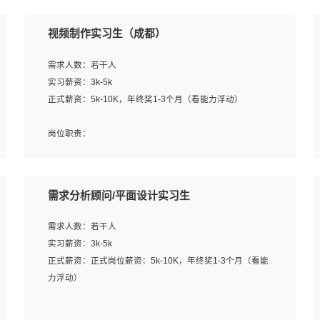
视频制作实习生（成都）
需求人数：若干人
实习薪资：3k-5k
正式薪资：5k-10K，年终奖1-3个月（看能力浮动）
岗位职责：
1、各类企业宣传片视频的剪辑和片头片尾包装；
2、广告片的后期剪辑与整体特效合成；
3、特效及动画制作并了解后期合成软件。
需求分析顾问/平面设计实习生
岗位要求：
需求人数：若干人
1、热爱影视，责任心强，有强烈的兴趣和后期制作的主观
实习薪资：3k-5k
能动性；
正式薪资：正式岗位薪资：5k-10K，年终奖1-3个月（看能
2、熟练使用After Effect、Photo Shop、熟练掌握视频剪辑
力浮动）
和特效包装软件；
3、能对影片后期进行整体调色控制，具备一定审美感；
岗位职责：