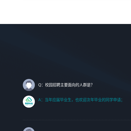
间设计，人机界面设计，标志及吉祥物设计，效果图后期处
调优、故障诊断等工作；
理等。
2. 在此基础上，并能为客户提供客户化技术支持方案，提升
软件使用效率与价值。
岗位要求：
1、艺术设计类相关专业；
任职要求:
2、热爱展览展示设计工作，熟悉行业动向，设计专业知识
1. 计算机专业相关背景；
和产品专业知识；
2. 自我学习和动手能力强，对操作系统、数据库有一定基础
3、具有良好的人际沟通、准确判断客户需求并执行的能
和兴趣；
力、较强的团队合作能力和服务意识。
3.沟通能力强、有基础客户服务意识。
Q：校园招聘主要面向的人群是？
A：当年应届毕业生，也欢迎次年毕业的同学申请；