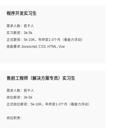
程序开发实习生
需求人数：若干人
实习薪资：3k-5k
正式薪资：5k-10K，年终奖1-3个月（看能力浮动）
技能要求:Javascript, CSS, HTML, Vue
工作职责：
1. 负责公司的前端项目的开发;
2. 负责公司已有项目的维护及迭代;
售前工程师（解决方案专员）实习生
工作要求:
需求人数：若干人
1. 熟悉 Javascript, CSS, HTML, Vue, Git;
岗位薪资：3k-5k
2. 熟悉前端常用框架, 能独立完成设计给予的 UI 效果;
正式岗位薪资：5k-10K，年终奖1-3个月（看能力浮动）
3. 有良好的代码习惯, 低级错误出现频率低;
4. 具备优秀的沟通和协调能力，能承受比较大的工作压力;
岗位职责：
5. 自我驱动力强, 能自主学习新知识新技术, 并具有较强的自
1、完成主要工作：项目解决方案策划与编写，项目投标方