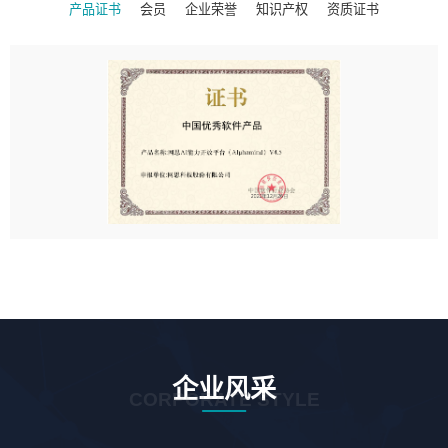
产品证书
会员
企业荣誉
知识产权
资质证书
企业风采
CORPORATE STYLE