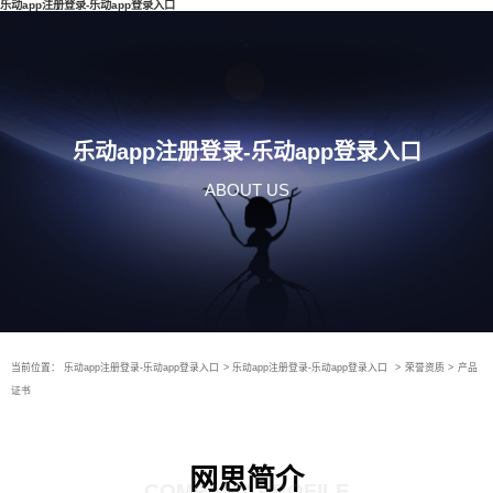
乐动app注册登录-乐动app登录入口
乐动app注册登录-乐动app登录入口
ABOUT US
当前位置：
乐动app注册登录-乐动app登录入口
>
乐动app注册登录-乐动app登录入口
>
荣誉资质
>
产品
证书
网思简介
COMPANY PROFILE