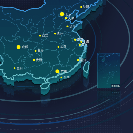
沈阳
北京
天津
济南
郑州
西安
南京
上海
苏州
武汉
成都
重庆
贵阳
福州
昆明
广州
香港