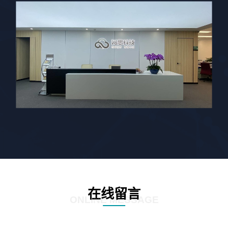
在线留言
ONLINE MESSAGE