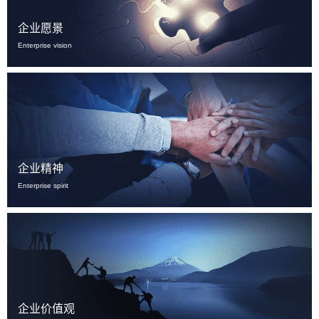
企业愿景
Enterprise vision
企业精神
Enterprise spirit
企业价值观