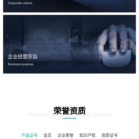
Corporate values
企业经营宗旨
Business purpose
荣誉资质
HONOR AND QUALIFICATION
产品证书
会员
企业荣誉
知识产权
资质证书