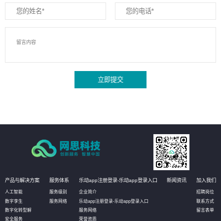
立即提交
产品与解决方案
服务体系
乐动app注册登录-乐动app登录入口
新闻资讯
加入我们
人工智能
服务级别
企业简介
招聘岗位
数字孪生
服务网络
乐动app注册登录-乐动app登录入口
联系方式
数字化转型解
服务网络
留言表单
安全服务
荣誉资质