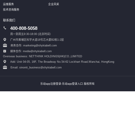
运维服务
企业风采
技术咨询服务
联系我们
400-808-5058
周一到周五9:30-18:00 (北京时间）
广州市黄埔区科学大道18号芯大厦B2栋1-2层
商务合作: marketing@shykiabell.com
媒体合作: media@shykiabell.com
Overseas business: NETTHINK HOLDINGS(HK)CO.,LIMITED
Add: Unit 04-05, 16F, The Broadway No.54-62 Lockhart Road,
Wanchai, HongKong
Email: sinontt_business@shykiabell.com
乐动app注册登录-乐动app登录入口 版权所有